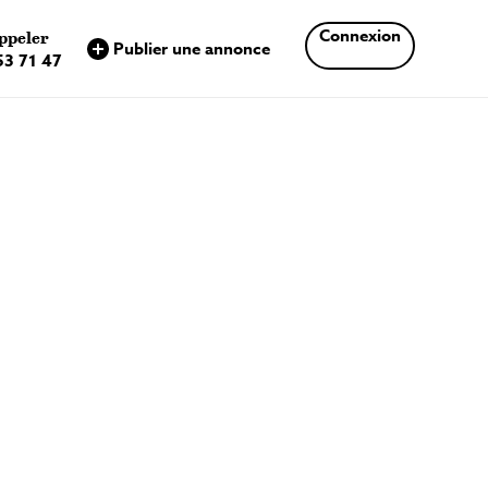
×
Connexion
ppeler
Publier une annonce
53 71 47