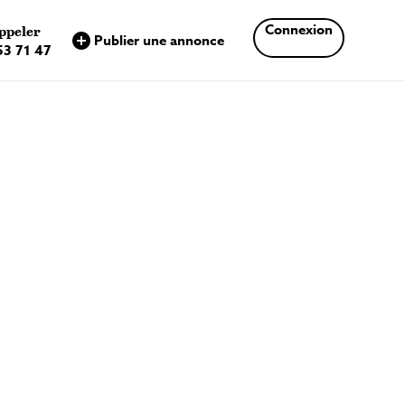
×
Connexion
ppeler
Publier une annonce
53 71 47