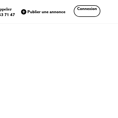
×
Connexion
ppeler
Publier une annonce
53 71 47