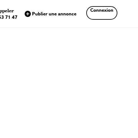
×
Connexion
ppeler
Publier une annonce
53 71 47