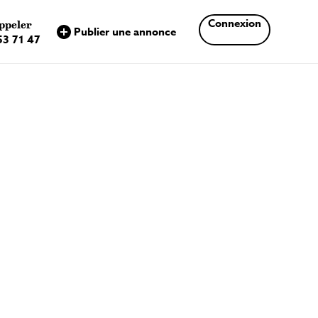
×
Connexion
ppeler
Publier une annonce
53 71 47