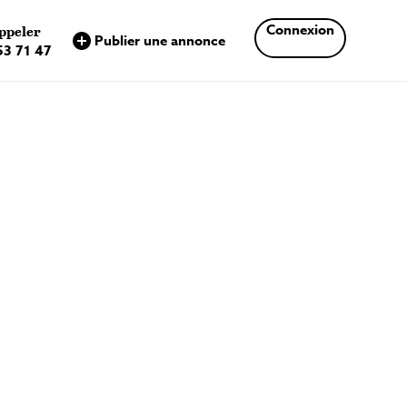
×
Connexion
ppeler
Publier une annonce
53 71 47