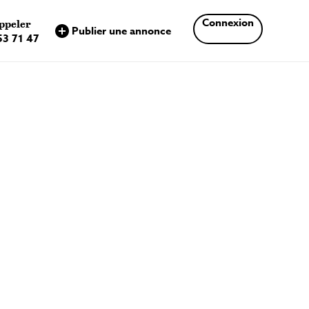
×
Connexion
ppeler
Publier une annonce
53 71 47