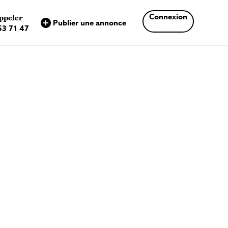
×
Connexion
ppeler
Publier une annonce
53 71 47