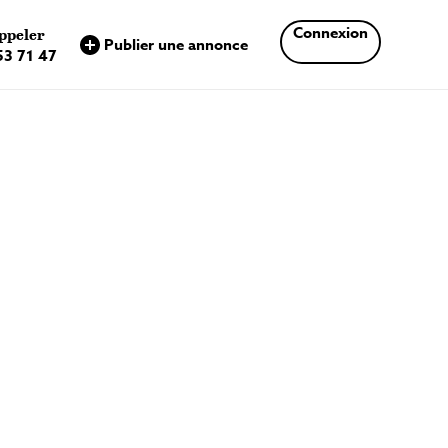
×
Connexion
ppeler
Publier une annonce
53 71 47