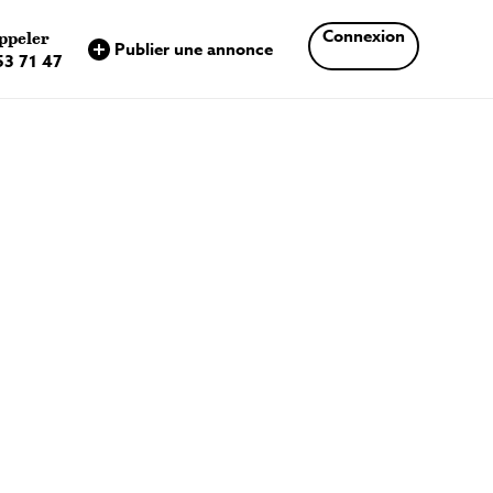
×
Connexion
ppeler
Publier une annonce
53 71 47