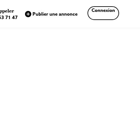
×
Connexion
ppeler
Publier une annonce
53 71 47