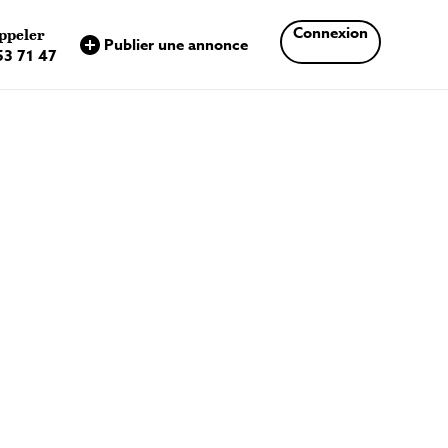
×
Connexion
ppeler
Publier une annonce
53 71 47