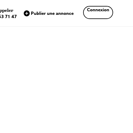
×
Connexion
ppeler
Publier une annonce
53 71 47