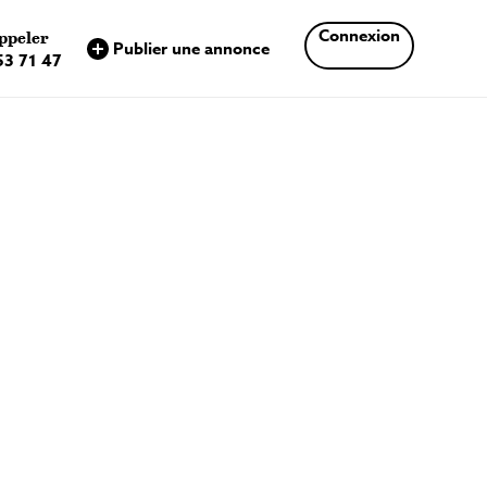
×
Connexion
ppeler
Publier une annonce
53 71 47